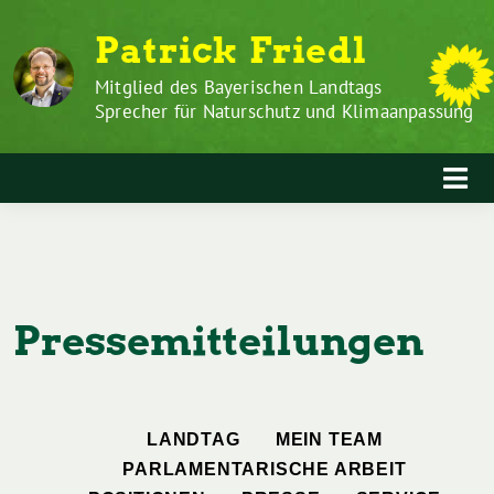
Zum
Weiter
Patrick Friedl
Inhalt
zum
springen
Inhalt
Mitglied des Bayerischen Landtags
Sprecher für Naturschutz und Klimaanpassung
Pressemitteilungen
LANDTAG
MEIN TEAM
PARLAMENTARISCHE ARBEIT