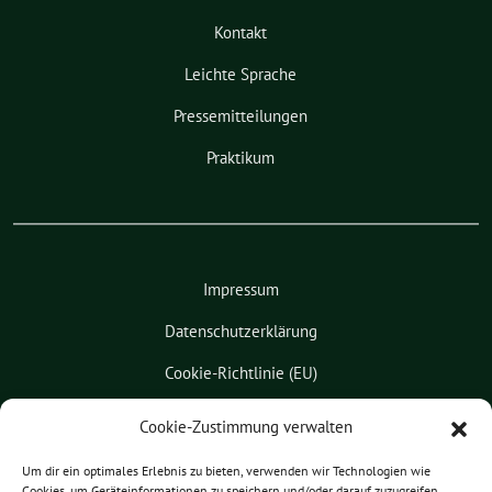
Kontakt
Leichte Sprache
Pressemitteilungen
Praktikum
Impressum
Datenschutzerklärung
Cookie-Richtlinie (EU)
Kontakt
Cookie-Zustimmung verwalten
Leichte Sprache
Um dir ein optimales Erlebnis zu bieten, verwenden wir Technologien wie
Cookies, um Geräteinformationen zu speichern und/oder darauf zuzugreifen.