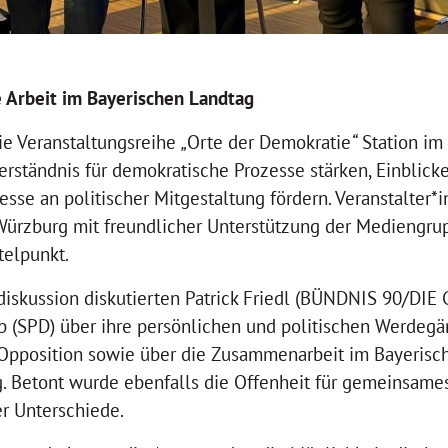
 Arbeit im Bayerischen Landtag
ie Veranstaltungsreihe
„
Orte der Demokratie
“
Station im
 Verständnis für demokratische Prozesse stärken, Einblick
esse an politischer Mitgestaltung fördern. Veranstalter*
Würzburg mit freundlicher Unterstützung der Mediengru
telpunkt.
skussion diskutierten Patrick Friedl (BÜNDNIS 90/DIE 
b (SPD) über ihre persönlichen und politischen Werdegä
Opposition sowie über die Zusammenarbeit im Bayerisc
. Betont wurde ebenfalls die Offenheit für gemeinsames
her Unterschiede.