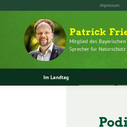
Zum
Weiter
Impressum
Inhalt
zum
springen
Inhalt
Patrick Fri
Mitglied des Bayerischen
Sprecher für Naturschut
Für Würzburg
In 
Im Landtag
Zeige
Untermenü
Pod