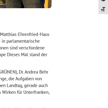
Umsch
Schrif
 Matthias-Ehrenfried-Haus
e in parlamentarische
innen sind verschiedene
ppe Dieses Mal stand der
GRÜNEN), Dr. Andrea Behr
nge, die Aufgaben von
hen Landtag, gerade auch
 Wirken für Unterfranken,