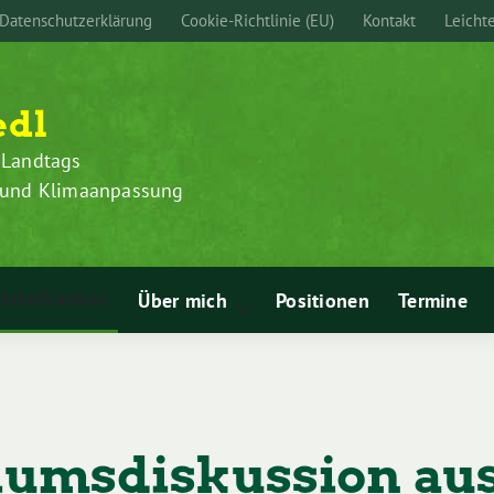
Datenschutzerklärung
Cookie-Richtlinie (EU)
Kontakt
Leicht
edl
 Landtags
z und Klimaanpassung
Unterfranken
Über mich
Positionen
Termine
Zeige
Untermenü
iumsdiskussion aus