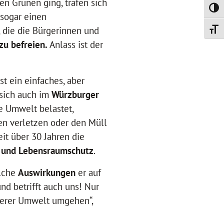
en Grünen ging, trafen sich
Umsch
 sogar einen
 die die Bürgerinnen und
Schrif
zu befreien.
Anlass ist der
 ein einfaches, aber
sich auch im
Würzburger
e Umwelt belastet,
ten verletzen oder den Müll
it über 30 Jahren die
- und Lebensraumschutz
.
lche
Auswirkungen
er auf
nd betrifft auch uns! Nur
serer Umwelt umgehen“,