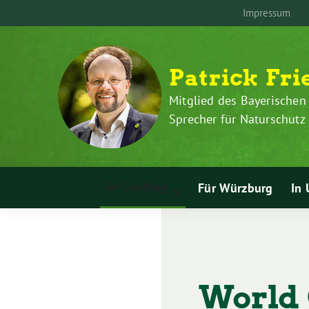
Zum
Weiter
Impressum
Inhalt
zum
springen
Inhalt
Patrick Fri
Mitglied des Bayerischen
Sprecher für Naturschut
Im Landtag
Für Würzburg
In 
Zeige
Untermenü
World 