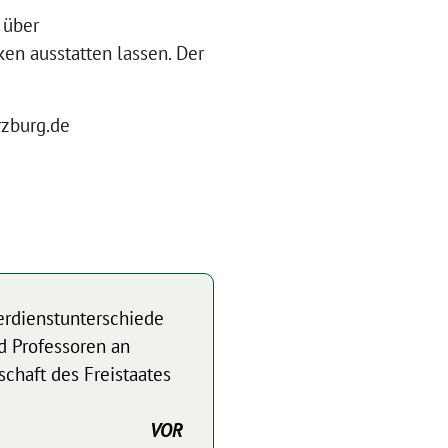
g
über
en ausstatten lassen. Der
rzburg.de
Verdienstunterschiede
d Professoren an
chaft des Freistaates
VOR