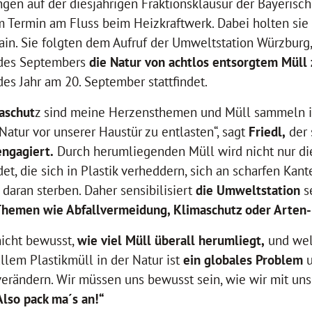
gen auf der diesjährigen Fraktionsklausur der Bayerisch
m Termin am Fluss beim Heizkraftwerk. Dabei holten sie
n. Sie folgten dem Aufruf der Umweltstation Würzburg,
 des Septembers
die Natur von achtlos entsorgtem Müll 
des Jahr am 20. September stattfindet.
aschut
z sind meine Herzensthemen und Müll sammeln ist
 Natur vor unserer Haustür zu entlasten“, sagt
Friedl,
der 
engagiert.
Durch herumliegenden Müll wird nicht nur di
et, die sich in Plastik verheddern, sich an scharfen Kan
 daran sterben. Daher sensibilisiert
die Umweltstation
se
hemen wie Abfallvermeidung, Klimaschutz oder Arten
 nicht bewusst,
wie viel Müll überall herumliegt,
und we
allem Plastikmüll in der Natur ist
ein globales Problem
u
erändern. Wir müssen uns bewusst sein, wie wir mit un
Also pack ma´s an!“