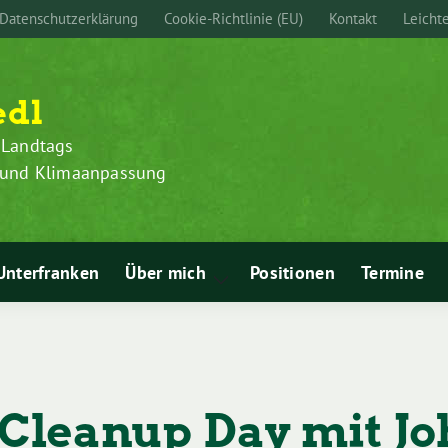
Datenschutzerklärung
Cookie-Richtlinie (EU)
Kontakt
Leicht
edl
 Landtags
z und Klimaanpassung
Unterfranken
Über mich
Positionen
Termine
Zeige
Untermenü
Cleanup Day mit J