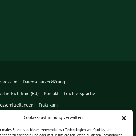
mpressum
Datenschutzerklärung
ookie-Richtlinie (EU)
Kontakt
Leichte Sprache
ressemitteilungen
Praktikum
Cookie-Zustimmung verwalten
ptimales Erlebnis zu bieten, verwenden wir Technologien wie Cookies, um
ationen zu speichern und/oder darauf zuzugreifen. Wenn du diesen Technologien