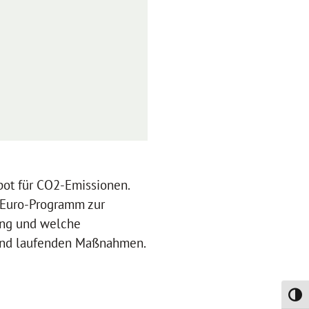
ot für CO2-Emissionen.
n-Euro-Programm zur
ung und welche
n und laufenden Maßnahmen.
Umsch