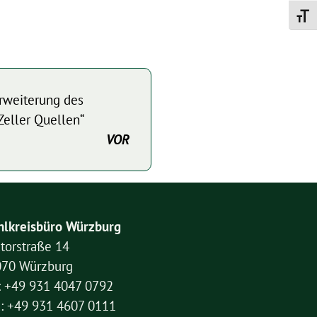
Schrif
Erweiterung des
Zeller Quellen“
VOR
lkreisbüro Würzburg
torstraße 14
070 Würzburg
: +49 931 4047 0792
: +49 931 4607 0111