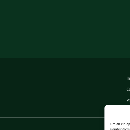
I
C
P
Um dir ein o
Geräteinform