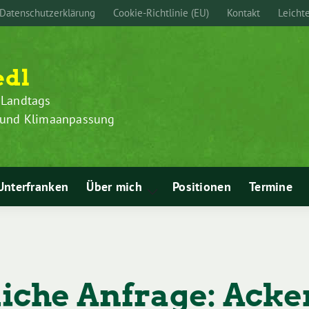
Datenschutzerklärung
Cookie-Richtlinie (EU)
Kontakt
Leicht
edl
 Landtags
z und Klimaanpassung
Unterfranken
Über mich
Positionen
Termine
Zeige
Untermenü
liche Anfrage: Ack