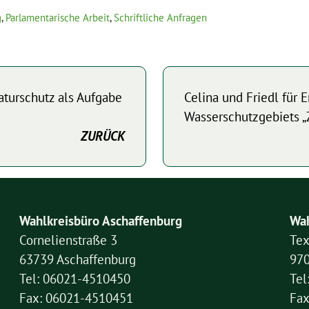
g
,
Parlamentarische Arbeit
,
Schriftliche Anfragen
Naturschutz als Aufgabe
Celina und Friedl für 
Wasserschutzgebiets „
ZURÜCK
Wahlkreisbüro Aschaffenburg
Wah
Cornelienstraße 3
Tex
63739 Aschaffenburg
97
Tel: 06021-4510450
Tel
Fax: 06021-4510451
Fax