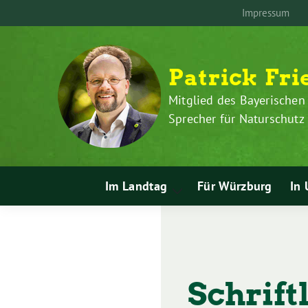
Zum
Weiter
Impressum
Inhalt
zum
springen
Inhalt
Patrick Fri
Mitglied des Bayerischen
Sprecher für Naturschut
Im Landtag
Für Würzburg
In 
Zeige
Untermenü
Schrift