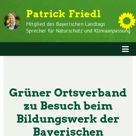
Zum
Weiter
Patrick Friedl
Inhalt
zum
springen
Inhalt
Mitglied des Bayerischen Landtags
Sprecher für Naturschutz und Klimaanpassung
Grüner Ortsverband
zu Besuch beim
Bildungswerk der
Bayerischen