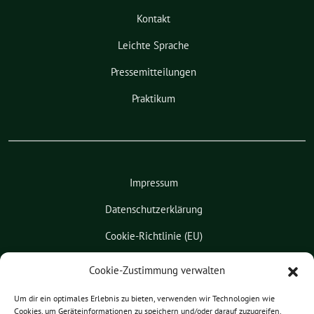
Kontakt
Leichte Sprache
Pressemitteilungen
Praktikum
Impressum
Datenschutzerklärung
Cookie-Richtlinie (EU)
Kontakt
Cookie-Zustimmung verwalten
Leichte Sprache
Um dir ein optimales Erlebnis zu bieten, verwenden wir Technologien wie
Cookies, um Geräteinformationen zu speichern und/oder darauf zuzugreifen.