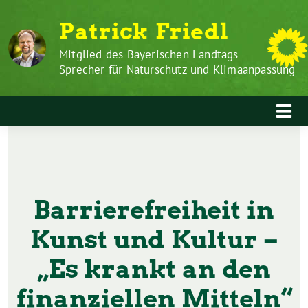
Zum
Weiter
Patrick Friedl
Inhalt
zum
springen
Inhalt
Mitglied des Bayerischen Landtags
Sprecher für Naturschutz und Klimaanpassung
Barrierefreiheit in
Kunst und Kultur –
„Es krankt an den
finanziellen Mitteln“