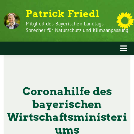
Zum
Weiter
Patrick Friedl
Inhalt
zum
springen
Inhalt
Mitglied des Bayerischen Landtags
Sprecher für Naturschutz und Klimaanpassung
Coronahilfe des
bayerischen
Wirtschaftsministeri
ums