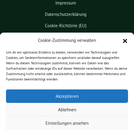
Impressum
Datenschutzerklärung
Cookie-Richtlinie (EU)
Kontakt
Cookie-Zustimmung verwalten
Leichte Sprache
Um dir ein optimales Erlebnis zu bieten, verwenden wir Technologien wie
Cookies, um Geräteinformationen zu speichern und/oder darauf zuzugreifen.
Pressemitteilungen
Wenn du diesen Technologien zustimmst, können wir Daten wie das
Surfverhalten oder eindeutige IDs auf dieser Website verarbeiten. Wenn du deine
Praktikum
Zustimmung nicht erteilst oder zurückziehst, können bestimmte Merkmale und
Funktionen beeinträchtigt werden.
Patrick Friedl benutzt das
Akzeptieren
freie grüne Theme
sunflower
‐ ein
Angebot der
verdigado eG
.
Ablehnen
Einstellungen ansehen