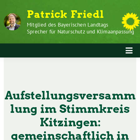
Zum
Weiter
Patrick Friedl
Inhalt
zum
springen
Inhalt
Mitglied des Bayerischen Landtags
Sprecher für Naturschutz und Klimaanpassung
Aufstellungsversamm
lung im Stimmkreis
Kitzingen:
gemeinschaftlich in