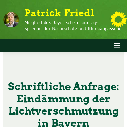
Zum
Weiter
Patrick Friedl
Inhalt
zum
springen
Inhalt
Mitglied des Bayerischen Landtags
Sprecher für Naturschutz und Klimaanpassung
Schriftliche Anfrage:
Eindämmung der
Lichtverschmutzung
in Bayern