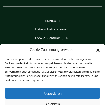
Impressum
Datenschutzerklärung
Cookie-Richtlinie (EU)
Kontakt
Cookie-Zustimmung verwalten
Leichte Sprache
Um dir ein optimales Erlebnis zu bieten, verwenden wir Technologien wie
Cookies, um Geräteinformationen zu speichern und/oder darauf zuzugreifen.
Pressemitteilungen
Wenn du diesen Technologien zustimmst, können wir Daten wie das
Surfverhalten oder eindeutige IDs auf dieser Website verarbeiten. Wenn du deine
Praktikum
Zustimmung nicht erteilst oder zurückziehst, können bestimmte Merkmale und
Funktionen beeinträchtigt werden.
Patrick Friedl benutzt das
Akzeptieren
freie grüne Theme
sunflower
‐ ein
Angebot der
verdigado eG
.
Ablehnen