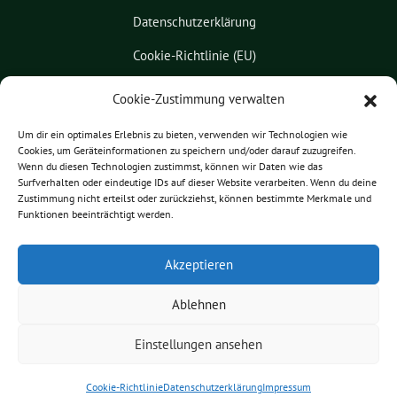
Datenschutzerklärung
Cookie-Richtlinie (EU)
Kontakt
Cookie-Zustimmung verwalten
Leichte Sprache
Um dir ein optimales Erlebnis zu bieten, verwenden wir Technologien wie
Cookies, um Geräteinformationen zu speichern und/oder darauf zuzugreifen.
Pressemitteilungen
Wenn du diesen Technologien zustimmst, können wir Daten wie das
Surfverhalten oder eindeutige IDs auf dieser Website verarbeiten. Wenn du deine
Praktikum
Zustimmung nicht erteilst oder zurückziehst, können bestimmte Merkmale und
Funktionen beeinträchtigt werden.
Patrick Friedl benutzt das
Akzeptieren
freie grüne Theme
sunflower
‐ ein
Angebot der
verdigado eG
.
Ablehnen
Einstellungen ansehen
Cookie-Richtlinie
Datenschutzerklärung
Impressum