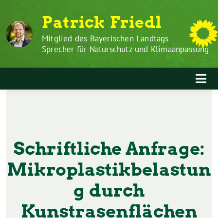
Zum
Weiter
Patrick Friedl
Inhalt
zum
springen
Inhalt
Mitglied des Bayerischen Landtags
Sprecher für Naturschutz und Klimaanpassung
Schriftliche Anfrage:
Mikroplastikbelastun
g durch
Kunstrasenflächen