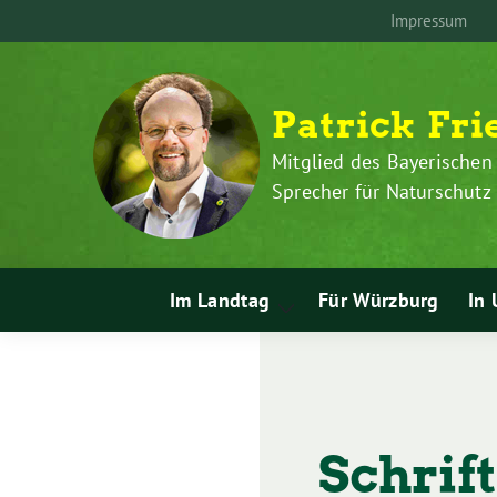
Zum
Weiter
Impressum
Inhalt
zum
springen
Inhalt
Patrick Fri
Mitglied des Bayerischen
Sprecher für Naturschut
Im Landtag
Für Würzburg
In 
Zeige
Untermenü
Schrif