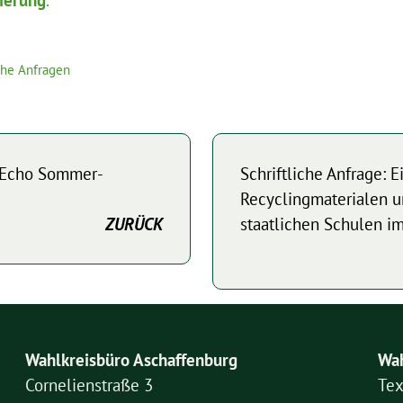
ierung
.
iche Anfragen
n-Echo Sommer-
Schriftliche Anfrage: E
Recyclingmaterialen 
ZURÜCK
staatlichen Schulen i
Wahlkreisbüro Aschaffenburg
Wah
Cornelienstraße 3
Tex