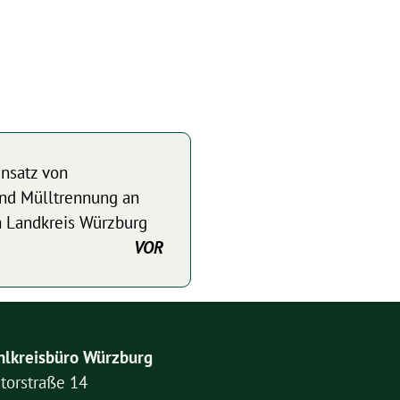
insatz von
und Mülltrennung an
m Landkreis Würzburg
VOR
lkreisbüro Würzburg
torstraße 14