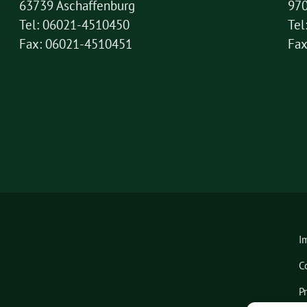
63739 Aschaffenburg
97
Tel: 06021-4510450
Tel
Fax: 06021-4510451
Fax
I
C
P