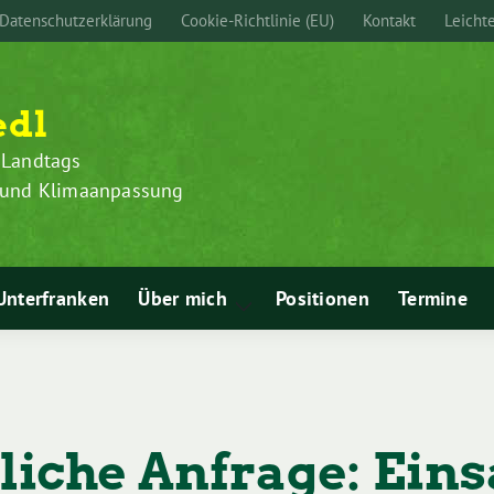
Datenschutzerklärung
Cookie-Richtlinie (EU)
Kontakt
Leicht
edl
 Landtags
z und Klimaanpassung
Unterfranken
Über mich
Positionen
Termine
Zeige
Untermenü
tliche Anfrage: Eins