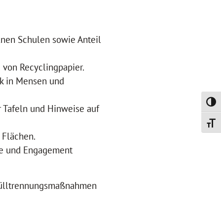
elnen Schulen sowie Anteil
 von Recyclingpapier.
ck in Mensen und
Umsch
 Tafeln und Hinweise auf
Schrif
 Flächen.
nde und Engagement
d Mülltrennungsmaßnahmen