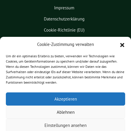
Impressum
Datenschutzerklärung
Cookie-Richtlinie (EU)
Kontakt
Cookie-Zustimmung verwalten
Leichte Sprache
Um dir ein optimales Erlebnis zu bieten, verwenden wir Technologien wie
Cookies, um Geräteinformationen zu speichern und/oder darauf zuzugreifen.
Pressemitteilungen
Wenn du diesen Technologien zustimmst, können wir Daten wie das
Surfverhalten oder eindeutige IDs auf dieser Website verarbeiten. Wenn du deine
Praktikum
Zustimmung nicht erteilst oder zurückziehst, können bestimmte Merkmale und
Funktionen beeinträchtigt werden.
Patrick Friedl benutzt das
Akzeptieren
freie grüne Theme
sunflower
‐ ein
Angebot der
verdigado eG
.
Ablehnen
Einstellungen ansehen