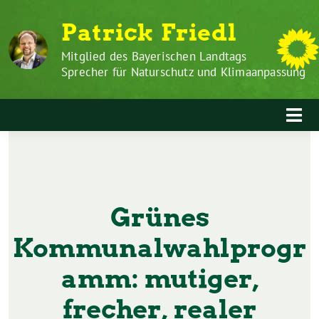
Zum
Weiter
Patrick Friedl
Inhalt
zum
springen
Inhalt
Mitglied des Bayerischen Landtags
Sprecher für Naturschutz und Klimaanpassung
Grünes
Kommunalwahlprogr
amm: mutiger,
frecher, realer