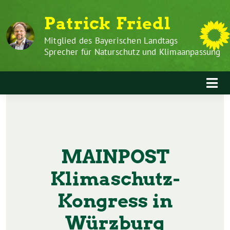
Zum
Weiter
Patrick Friedl
Inhalt
zum
springen
Inhalt
Mitglied des Bayerischen Landtags
Sprecher für Naturschutz und Klimaanpassung
MAINPOST
Klimaschutz-
Kongress in
Würzburg