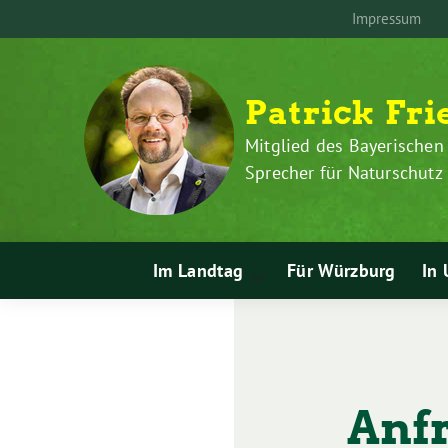
Zum
Weiter
Impressum
Inhalt
zum
springen
Inhalt
Patrick Fri
Mitglied des Bayerischen
Sprecher für Naturschut
Im Landtag
Für Würzburg
In 
Zeige
Untermenü
Anf