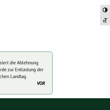
Umsch
Schrif
isiert die Ablehnung
arde zur Entlastung der
chen Landtag
VOR