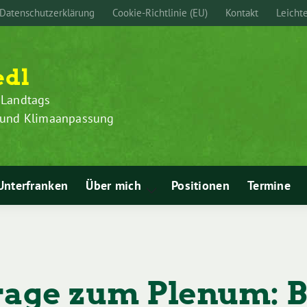
Datenschutzerklärung
Cookie-Richtlinie (EU)
Kontakt
Leicht
edl
 Landtags
z und Klimaanpassung
Unterfranken
Über mich
Positionen
Termine
Zeige
Untermenü
rage zum Plenum: B