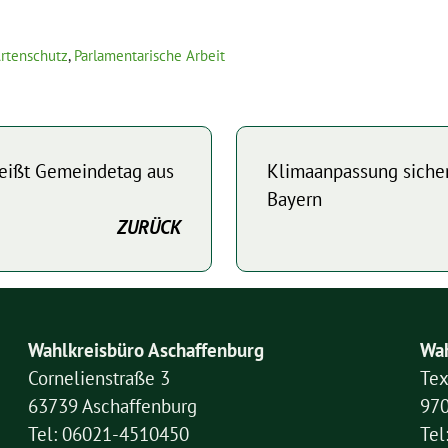
Artenschutz
,
Parlamentarische Arbeit
eißt Gemeindetag aus
Klimaanpassung siche
Bayern
ZURÜCK
Wahlkreisbüro Aschaffenburg
Wah
Cornelienstraße 3
Tex
63739 Aschaffenburg
97
Tel: 06021-4510450
Tel