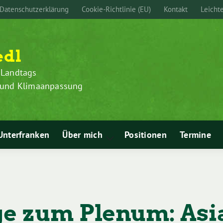
Datenschutzerklärung
Cookie-Richtlinie (EU)
Kontakt
Leicht
edl
 Landtags
z und Klimaanpassung
Unterfranken
Über mich
Positionen
Termine
Zeige
Untermenü
e zum Plenum: Asi