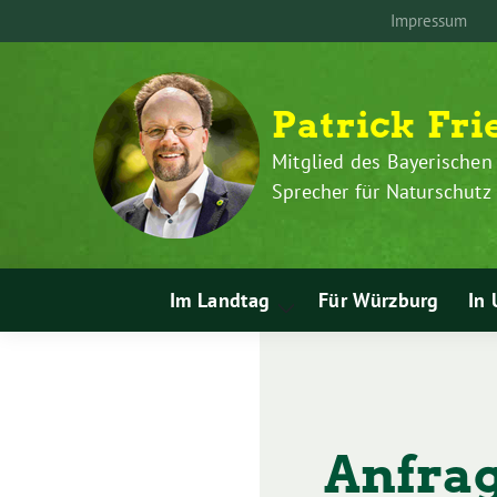
Zum
Weiter
Impressum
Inhalt
zum
springen
Inhalt
Patrick Fri
Mitglied des Bayerischen
Sprecher für Naturschut
Im Landtag
Für Würzburg
In 
Zeige
Untermenü
Anfrag