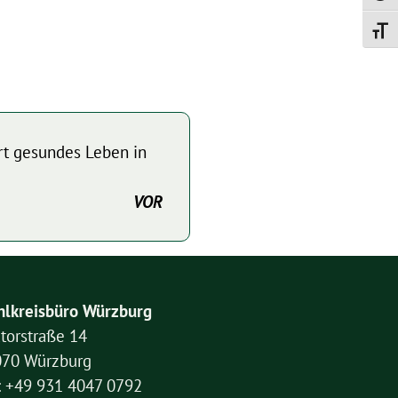
Schrif
rt gesundes Leben in
VOR
lkreisbüro Würzburg
torstraße 14
070 Würzburg
: +49 931 4047 0792