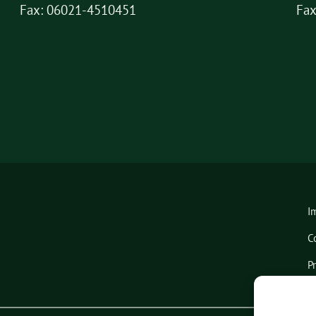
Fax: 06021-4510451
Fax
I
C
P