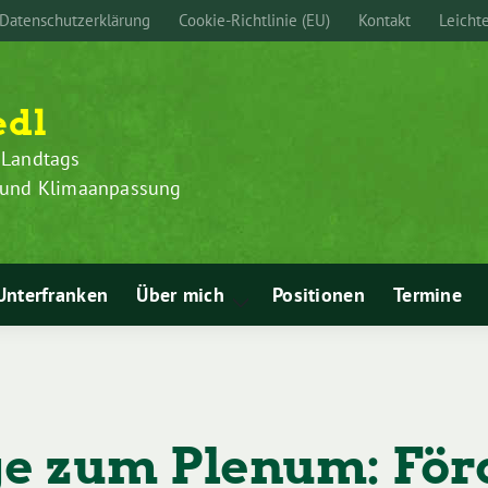
Datenschutzerklärung
Cookie-Richtlinie (EU)
Kontakt
Leicht
edl
 Landtags
z und Klimaanpassung
Unterfranken
Über mich
Positionen
Termine
Zeige
Untermenü
e zum Plenum: Fö