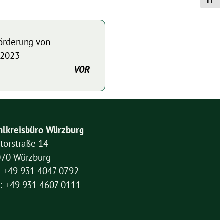
Schrif
Förderung von
 2023
VOR
lkreisbüro Würzburg
torstraße 14
070 Würzburg
: +49 931 4047 0792
: +49 931 4607 0111