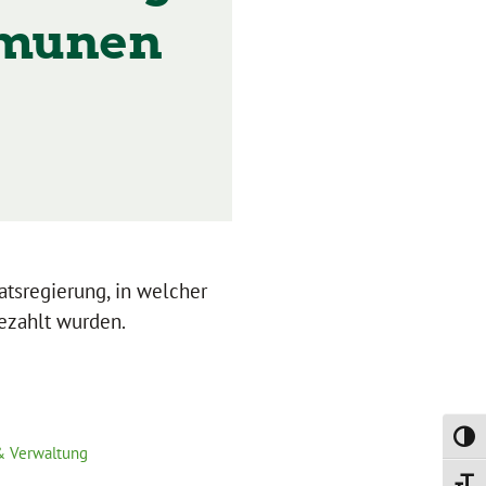
mmunen
atsregierung, in welcher
ezahlt wurden.
Umsch
& Verwaltung