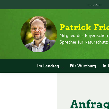
Zum
Weiter
Impressum
Inhalt
zum
springen
Inhalt
Patrick Fri
Mitglied des Bayerischen
Sprecher für Naturschut
Im Landtag
Für Würzburg
In 
Zeige
Untermenü
Anfrag