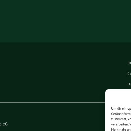
I
C
P
Um dir ein o
Geräteinform
zustimmst, kö
o eG
.
verarbeiten.
Merkmale und