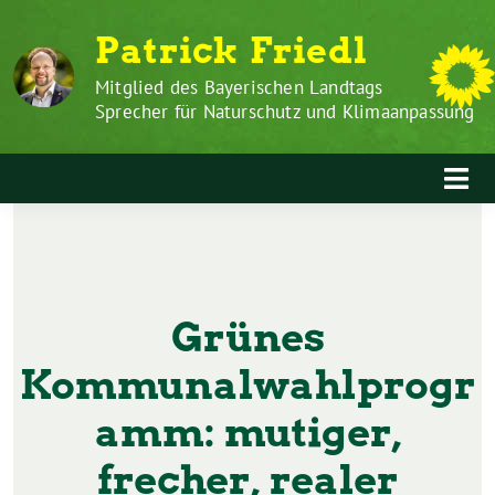
Zum
Weiter
Patrick Friedl
Inhalt
zum
springen
Inhalt
Mitglied des Bayerischen Landtags
Sprecher für Naturschutz und Klimaanpassung
Grünes
Kommunalwahlprogr
amm: mutiger,
frecher, realer