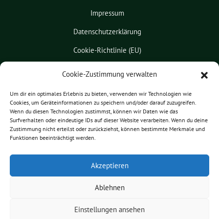
Impressum
Datenschutzerklärung
Cookie-Richtlinie (EU)
Kontakt
Cookie-Zustimmung verwalten
Leichte Sprache
Um dir ein optimales Erlebnis zu bieten, verwenden wir Technologien wie
Cookies, um Geräteinformationen zu speichern und/oder darauf zuzugreifen.
Pressemitteilungen
Wenn du diesen Technologien zustimmst, können wir Daten wie das
Surfverhalten oder eindeutige IDs auf dieser Website verarbeiten. Wenn du deine
Praktikum
Zustimmung nicht erteilst oder zurückziehst, können bestimmte Merkmale und
Funktionen beeinträchtigt werden.
Patrick Friedl benutzt das
Akzeptieren
freie grüne Theme
sunflower
‐ ein
Angebot der
verdigado eG
.
Ablehnen
Einstellungen ansehen