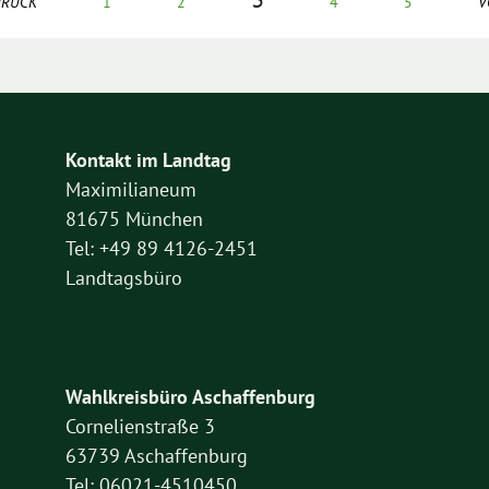
URÜCK
1
2
4
5
V
Kontakt im Landtag
Maximilianeum
81675 München
Tel: +49 89 4126-2451
Landtagsbüro
Wahlkreisbüro Aschaffenburg
Cornelienstraße 3
63739 Aschaffenburg
Tel: 06021-4510450