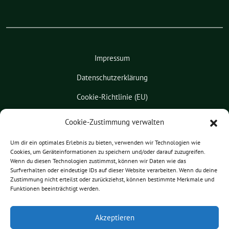
Impressum
Datenschutzerklärung
Cookie-Richtlinie (EU)
Kontakt
Cookie-Zustimmung verwalten
Leichte Sprache
Um dir ein optimales Erlebnis zu bieten, verwenden wir Technologien wie
Cookies, um Geräteinformationen zu speichern und/oder darauf zuzugreifen.
Pressemitteilungen
Wenn du diesen Technologien zustimmst, können wir Daten wie das
Surfverhalten oder eindeutige IDs auf dieser Website verarbeiten. Wenn du deine
Praktikum
Zustimmung nicht erteilst oder zurückziehst, können bestimmte Merkmale und
Funktionen beeinträchtigt werden.
Patrick Friedl benutzt das
Akzeptieren
freie grüne Theme
sunflower
‐ ein