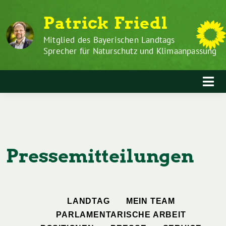
Zum
Weiter
Patrick Friedl
Inhalt
zum
springen
Inhalt
Mitglied des Bayerischen Landtags
Sprecher für Naturschutz und Klimaanpassung
Pressemitteilungen
LANDTAG
MEIN TEAM
PARLAMENTARISCHE ARBEIT