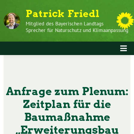
Zum
Weiter
Patrick Friedl
Inhalt
zum
springen
Inhalt
Mitglied des Bayerischen Landtags
Sprecher für Naturschutz und Klimaanpassung
Anfrage zum Plenum:
Zeitplan für die
Baumaßnahme
„Erweiterungsbau