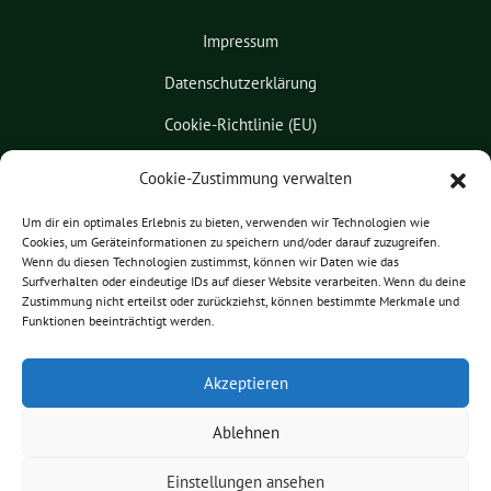
Impressum
Datenschutzerklärung
Cookie-Richtlinie (EU)
Kontakt
Cookie-Zustimmung verwalten
Leichte Sprache
Um dir ein optimales Erlebnis zu bieten, verwenden wir Technologien wie
Cookies, um Geräteinformationen zu speichern und/oder darauf zuzugreifen.
Pressemitteilungen
Wenn du diesen Technologien zustimmst, können wir Daten wie das
Surfverhalten oder eindeutige IDs auf dieser Website verarbeiten. Wenn du deine
Praktikum
Zustimmung nicht erteilst oder zurückziehst, können bestimmte Merkmale und
Funktionen beeinträchtigt werden.
Patrick Friedl benutzt das
Akzeptieren
freie grüne Theme
sunflower
‐ ein
Angebot der
verdigado eG
.
Ablehnen
Einstellungen ansehen