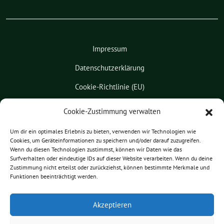
Impressum
Datenschutzerklärung
Cookie-Richtlinie (EU)
Kontakt
Cookie-Zustimmung verwalten
Leichte Sprache
Um dir ein optimales Erlebnis zu bieten, verwenden wir Technologien wie
Cookies, um Geräteinformationen zu speichern und/oder darauf zuzugreifen.
Pressemitteilungen
Wenn du diesen Technologien zustimmst, können wir Daten wie das
Surfverhalten oder eindeutige IDs auf dieser Website verarbeiten. Wenn du deine
Praktikum
Zustimmung nicht erteilst oder zurückziehst, können bestimmte Merkmale und
Funktionen beeinträchtigt werden.
Patrick Friedl benutzt das
Akzeptieren
freie grüne Theme
sunflower
‐ ein
Angebot der
verdigado eG
.